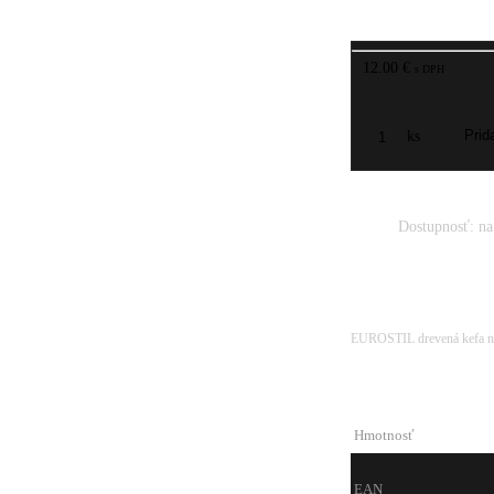
12.00 €
s DPH
ks
Dostupnosť:
na
EUROSTIL drevená kefa na 
Hmotnosť
EAN