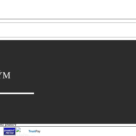
NÝM
ti platby