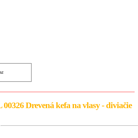
0 ks
0.00 €
0326 Drevená kefa na vlasy - diviačie