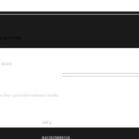
 sklade
vlasy s prírodnými štetinami z diviaka.
100 g
8423029000326