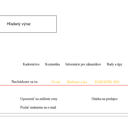
|
Prihlásenie
Registrácia
Kaderníctvo
Kozmetika
Informácie pre zákazníkov
Rady a tipy
Nachádzate sa tu:
Úvod
Hrebene a ke...
EUROSTIL 003...
Upozorniť na zníženie ceny
Otázka na predajcu
Poslať známemu na e-mail