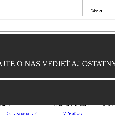
JTE O NÁS VEDIEŤ AJ OSTAT
ormácie
Poradňa pre zákazníkov
Možnos
Ceny za prepravné
Vaše otázky