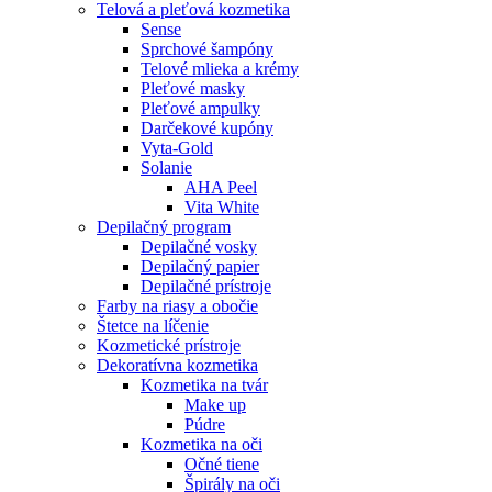
Telová a pleťová kozmetika
Sense
Sprchové šampóny
Telové mlieka a krémy
Pleťové masky
Pleťové ampulky
Darčekové kupóny
Vyta-Gold
Solanie
AHA Peel
Vita White
Depilačný program
Depilačné vosky
Depilačný papier
Depilačné prístroje
Farby na riasy a obočie
Štetce na líčenie
Kozmetické prístroje
Dekoratívna kozmetika
Kozmetika na tvár
Make up
Púdre
Kozmetika na oči
Očné tiene
Špirály na oči