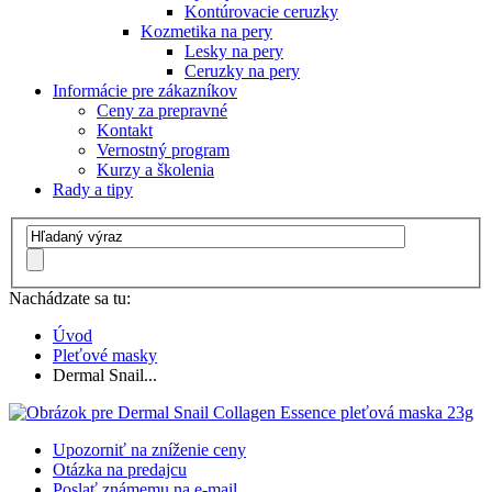
Kontúrovacie ceruzky
Kozmetika na pery
Lesky na pery
Ceruzky na pery
Informácie pre zákazníkov
Ceny za prepravné
Kontakt
Vernostný program
Kurzy a školenia
Rady a tipy
Nachádzate sa tu:
Úvod
Pleťové masky
Dermal Snail...
Upozorniť na zníženie ceny
Otázka na predajcu
Poslať známemu na e-mail