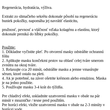
Regenerácia, hydratácia, výživa.
Extrakt zo slimačieho sekrétu dokonale pôsobí na regeneráciu
buniek pokožky, napomáha jej navrátiť elasticitu,
pružnosť, pevnosť a vláčnosť vďaka kolagénu a elastínu, ktorý
dokonale preniká do hĺbky pokožky.
Použitie:
1. Dôkladne vyčistite pleť. Po otvorení masky odstráňte ochrannú
fóliu
2. Aplikujte masku končekmi prstov na oblasť celej tváre smerom
zvnútra na okraj tváre.
3. Relaxujte cca 20 minút, odstráňte masku a jemne vmasírujte
sérum, ktoré ostalo na pleti.
4. Ak je potrebné, na záver ošetrite krémom alebo emulziou. Maska
je na jedno použitie.
5. Používajte masku 3-4 krát do týždňa.
Pre chladivý efekt, uskladnite uzatvorenú masku v obale na pár
minút v mrazničke / tesne pred použitím.
Pre horúci efekt, vložte uzatvorenú masku v obale na 2-3 minúty v
horúcej vode.