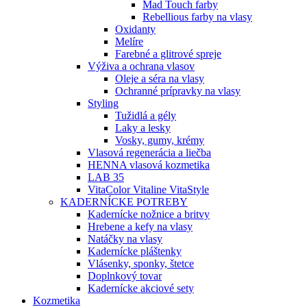
Mad Touch farby
Rebellious farby na vlasy
Oxidanty
Melíre
Farebné a glitrové spreje
Výživa a ochrana vlasov
Oleje a séra na vlasy
Ochranné prípravky na vlasy
Styling
Tužidlá a gély
Laky a lesky
Vosky, gumy, krémy
Vlasová regenerácia a liečba
HENNA vlasová kozmetika
LAB 35
VitaColor Vitaline VitaStyle
KADERNÍCKE POTREBY
Kadernícke nožnice a britvy
Hrebene a kefy na vlasy
Natáčky na vlasy
Kadernícke pláštenky
Vlásenky, sponky, štetce
Doplnkový tovar
Kadernícke akciové sety
Kozmetika