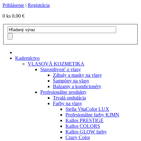
Prihlásenie
|
Registrácia
0 ks
0.00 €
Kaderníctvo
VLASOVÁ KOZMETIKA
Starostlivosť o vlasy
Zábaly a masky na vlasy
Šampóny na vlasy
Balzamy a kondicionéry
Profesionálne produkty
Trvalá ondulácia
Farby na vlasy
Stella VitaColor LUX
Profesionálne farby KJMN
Kallos PRESTIGE
Kallos COLORS
Kallos GLOW farby
Crazy Color