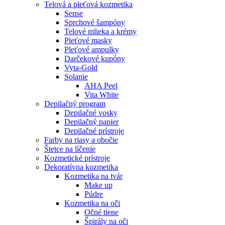
Telová a pleťová kozmetika
Sense
Sprchové šampóny
Telové mlieka a krémy
Pleťové masky
Pleťové ampulky
Darčekové kupóny
Vyta-Gold
Solanie
AHA Peel
Vita White
Depilačný program
Depilačné vosky
Depilačný papier
Depilačné prístroje
Farby na riasy a obočie
Štetce na líčenie
Kozmetické prístroje
Dekoratívna kozmetika
Kozmetika na tvár
Make up
Púdre
Kozmetika na oči
Očné tiene
Špirály na oči