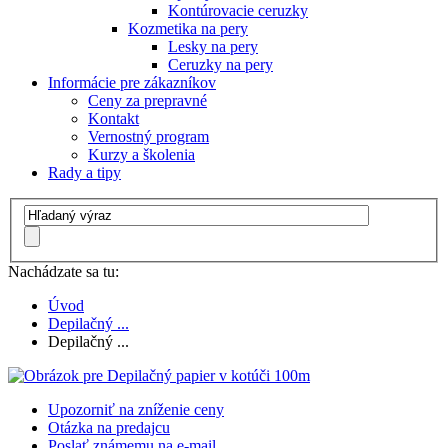
Kontúrovacie ceruzky
Kozmetika na pery
Lesky na pery
Ceruzky na pery
Informácie pre zákazníkov
Ceny za prepravné
Kontakt
Vernostný program
Kurzy a školenia
Rady a tipy
Nachádzate sa tu:
Úvod
Depilačný ...
Depilačný ...
Upozorniť na zníženie ceny
Otázka na predajcu
Poslať známemu na e-mail