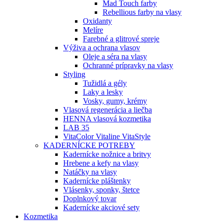
Mad Touch farby
Rebellious farby na vlasy
Oxidanty
Melíre
Farebné a glitrové spreje
Výživa a ochrana vlasov
Oleje a séra na vlasy
Ochranné prípravky na vlasy
Styling
Tužidlá a gély
Laky a lesky
Vosky, gumy, krémy
Vlasová regenerácia a liečba
HENNA vlasová kozmetika
LAB 35
VitaColor Vitaline VitaStyle
KADERNÍCKE POTREBY
Kadernícke nožnice a britvy
Hrebene a kefy na vlasy
Natáčky na vlasy
Kadernícke pláštenky
Vlásenky, sponky, štetce
Doplnkový tovar
Kadernícke akciové sety
Kozmetika