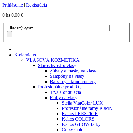
Prihlásenie
|
Registrácia
0 ks
0.00 €
Kaderníctvo
VLASOVÁ KOZMETIKA
Starostlivosť o vlasy
Zábaly a masky na vlasy
Šampóny na vlasy
Balzamy a kondicionéry
Profesionálne produkty
Trvalá ondulácia
Farby na vlasy
Stella VitaColor LUX
Profesionálne farby KJMN
Kallos PRESTIGE
Kallos COLORS
Kallos GLOW farby
Crazy Color