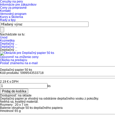
Ceruzky na pery
Informácie pre zákazníkov
Ceny za prepravné
Kontakt
Vernostný program
Kurzy a školenia
Rady a tipy
Nachádzate sa tu:
Úvod
Kozmetika
Depilačný ...
Depilačný ...
Depilačný ...
Upozorniť na zníženie ceny
Otázka na predajcu
Poslať známemu na e-mail
Depilačný papier 50 ks
Kód produktu: 5999543533718
2.19 €
s DPH
ks
Dostupnosť:
na sklade
Depilačný papier je vhodný na odstránie depilačného vosku z pokožky.
Netrhá sa, kvalitný materiál.
Rozmery : 20 x 7 cm
Balenie obsahuje 50 ks depilačného papiera
Hmotnosť
65 g