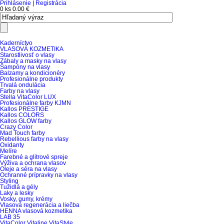
Prihlásenie
|
Registrácia
0 ks
0.00 €
Kaderníctvo
VLASOVÁ KOZMETIKA
Starostlivosť o vlasy
Zábaly a masky na vlasy
Šampóny na vlasy
Balzamy a kondicionéry
Profesionálne produkty
Trvalá ondulácia
Farby na vlasy
Stella VitaColor LUX
Profesionálne farby KJMN
Kallos PRESTIGE
Kallos COLORS
Kallos GLOW farby
Crazy Color
Mad Touch farby
Rebellious farby na vlasy
Oxidanty
Melíre
Farebné a glitrové spreje
Výživa a ochrana vlasov
Oleje a séra na vlasy
Ochranné prípravky na vlasy
Styling
Tužidlá a gély
Laky a lesky
Vosky, gumy, krémy
Vlasová regenerácia a liečba
HENNA vlasová kozmetika
LAB 35
VitaColor Vitaline VitaStyle