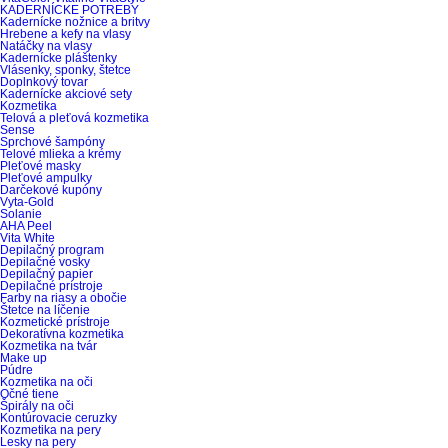
KADERNÍCKE POTREBY
Kadernícke nožnice a britvy
Hrebene a kefy na vlasy
Natáčky na vlasy
Kadernícke pláštenky
Vlásenky, sponky, štetce
Doplnkový tovar
Kadernícke akciové sety
Kozmetika
Telová a pleťová kozmetika
Sense
Sprchové šampóny
Telové mlieka a krémy
Pleťové masky
Pleťové ampulky
Darčekové kupóny
Vyta-Gold
Solanie
AHA Peel
Vita White
Depilačný program
Depilačné vosky
Depilačný papier
Depilačné prístroje
Farby na riasy a obočie
Štetce na líčenie
Kozmetické prístroje
Dekoratívna kozmetika
Kozmetika na tvár
Make up
Púdre
Kozmetika na oči
Očné tiene
Špirály na oči
Kontúrovacie ceruzky
Kozmetika na pery
Lesky na pery