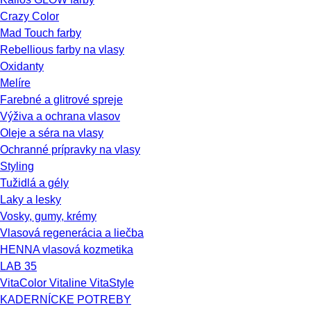
Crazy Color
Mad Touch farby
Rebellious farby na vlasy
Oxidanty
Melíre
Farebné a glitrové spreje
Výživa a ochrana vlasov
Oleje a séra na vlasy
Ochranné prípravky na vlasy
Styling
Tužidlá a gély
Laky a lesky
Vosky, gumy, krémy
Vlasová regenerácia a liečba
HENNA vlasová kozmetika
LAB 35
VitaColor Vitaline VitaStyle
KADERNÍCKE POTREBY