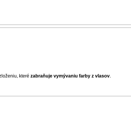
zloženiu, které
zabraňuje
vymývaniu farby z
vlasov
.