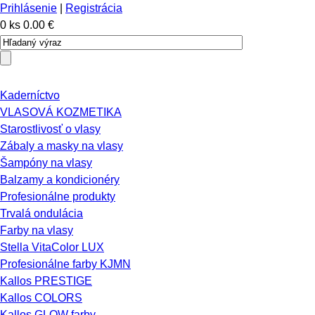
Prihlásenie
|
Registrácia
0 ks
0.00 €
Kaderníctvo
VLASOVÁ KOZMETIKA
Starostlivosť o vlasy
Zábaly a masky na vlasy
Šampóny na vlasy
Balzamy a kondicionéry
Profesionálne produkty
Trvalá ondulácia
Farby na vlasy
Stella VitaColor LUX
Profesionálne farby KJMN
Kallos PRESTIGE
Kallos COLORS
Kallos GLOW farby