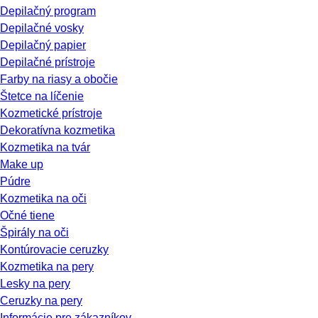
Depilačný program
Depilačné vosky
Depilačný papier
Depilačné prístroje
Farby na riasy a obočie
Štetce na líčenie
Kozmetické prístroje
Dekoratívna kozmetika
Kozmetika na tvár
Make up
Púdre
Kozmetika na oči
Očné tiene
Špirály na oči
Kontúrovacie ceruzky
Kozmetika na pery
Lesky na pery
Ceruzky na pery
Informácie pre zákazníkov