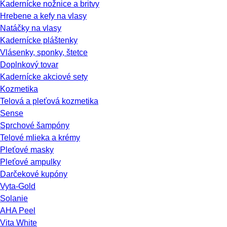
Kadernícke nožnice a britvy
Hrebene a kefy na vlasy
Natáčky na vlasy
Kadernícke pláštenky
Vlásenky, sponky, štetce
Doplnkový tovar
Kadernícke akciové sety
Kozmetika
Telová a pleťová kozmetika
Sense
Sprchové šampóny
Telové mlieka a krémy
Pleťové masky
Pleťové ampulky
Darčekové kupóny
Vyta-Gold
Solanie
AHA Peel
Vita White