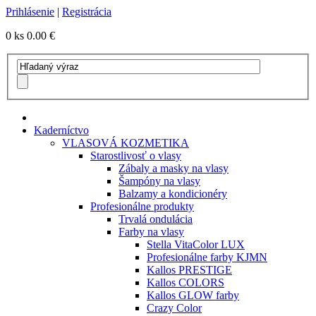
Prihlásenie
|
Registrácia
0 ks
0.00 €
Kaderníctvo
VLASOVÁ KOZMETIKA
Starostlivosť o vlasy
Zábaly a masky na vlasy
Šampóny na vlasy
Balzamy a kondicionéry
Profesionálne produkty
Trvalá ondulácia
Farby na vlasy
Stella VitaColor LUX
Profesionálne farby KJMN
Kallos PRESTIGE
Kallos COLORS
Kallos GLOW farby
Crazy Color