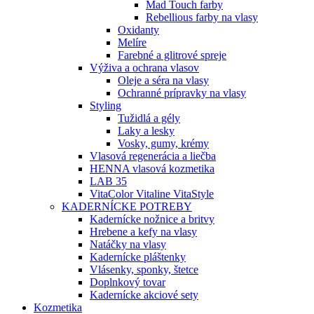
Mad Touch farby
Rebellious farby na vlasy
Oxidanty
Melíre
Farebné a glitrové spreje
Výživa a ochrana vlasov
Oleje a séra na vlasy
Ochranné prípravky na vlasy
Styling
Tužidlá a gély
Laky a lesky
Vosky, gumy, krémy
Vlasová regenerácia a liečba
HENNA vlasová kozmetika
LAB 35
VitaColor Vitaline VitaStyle
KADERNÍCKE POTREBY
Kadernícke nožnice a britvy
Hrebene a kefy na vlasy
Natáčky na vlasy
Kadernícke pláštenky
Vlásenky, sponky, štetce
Doplnkový tovar
Kadernícke akciové sety
Kozmetika