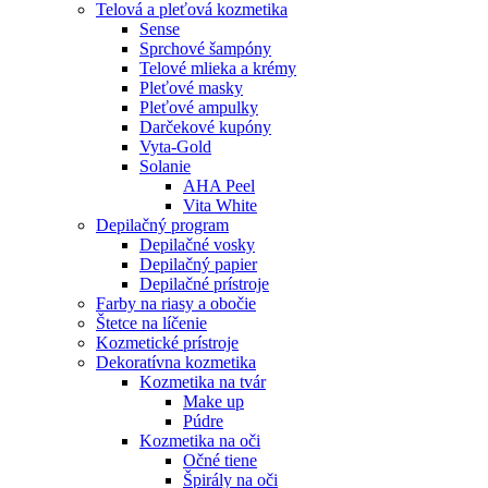
Telová a pleťová kozmetika
Sense
Sprchové šampóny
Telové mlieka a krémy
Pleťové masky
Pleťové ampulky
Darčekové kupóny
Vyta-Gold
Solanie
AHA Peel
Vita White
Depilačný program
Depilačné vosky
Depilačný papier
Depilačné prístroje
Farby na riasy a obočie
Štetce na líčenie
Kozmetické prístroje
Dekoratívna kozmetika
Kozmetika na tvár
Make up
Púdre
Kozmetika na oči
Očné tiene
Špirály na oči