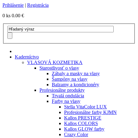
Prihlásenie
|
Registrácia
0 ks
0.00 €
Kaderníctvo
VLASOVÁ KOZMETIKA
Starostlivosť o vlasy
Zábaly a masky na vlasy
Šampóny na vlasy
Balzamy a kondicionéry
Profesionálne produkty
Trvalá ondulácia
Farby na vlasy
Stella VitaColor LUX
Profesionálne farby KJMN
Kallos PRESTIGE
Kallos COLORS
Kallos GLOW farby
Crazy Color