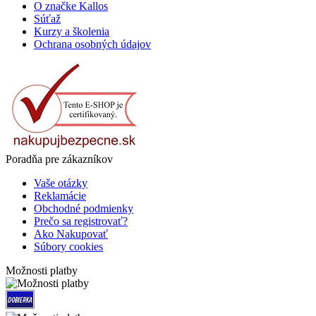
O značke Kallos
Súťaž
Kurzy a školenia
Ochrana osobných údajov
Poradňa pre zákazníkov
Vaše otázky
Reklamácie
Obchodné podmienky
Prečo sa registrovať?
Ako Nakupovať
Súbory cookies
Možnosti platby