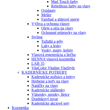
Mad Touch farby
Rebellious farby na vlasy
Oxidanty
Melíre
Farebné a glitrové spreje
Výživa a ochrana vlasov
Oleje a séra na vlasy
Ochranné prípravky na vlasy
Styling
Tužidlá a gély
Laky a lesky
Vosky, gumy, krémy
Vlasová regenerácia a liečba
HENNA vlasová kozmetika
LAB 35
VitaColor Vitaline VitaStyle
KADERNÍCKE POTREBY
Kadernícke nožnice a britvy
Hrebene a kefy na vlasy
Natáčky na vlasy
Kadernícke pláštenky
Vlásenky, sponky, štetce
Doplnkový tovar
Kadernícke akciové sety
Kozmetika