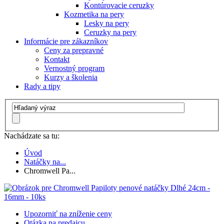
Kontúrovacie ceruzky
Kozmetika na pery
Lesky na pery
Ceruzky na pery
Informácie pre zákazníkov
Ceny za prepravné
Kontakt
Vernostný program
Kurzy a školenia
Rady a tipy
Nachádzate sa tu:
Úvod
Natáčky na...
Chromwell Pa...
Upozorniť na zníženie ceny
Otázka na predajcu