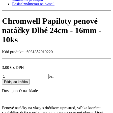
Poslať známemu na e-mail
Chromwell Papiloty penové
natáčky Dlhé 24cm - 16mm -
10ks
Kód produktu: 6931852019220
3.00 €
s DPH
bal.
Dostupnosť:
na sklade
Penové natáčky na vlasy s drôtikom uprostred, vďaka ktorému
spoľahlivo držia v požadovanom tvare na prameni vlasov, ktoré