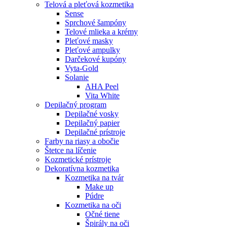
Telová a pleťová kozmetika
Sense
Sprchové šampóny
Telové mlieka a krémy
Pleťové masky
Pleťové ampulky
Darčekové kupóny
Vyta-Gold
Solanie
AHA Peel
Vita White
Depilačný program
Depilačné vosky
Depilačný papier
Depilačné prístroje
Farby na riasy a obočie
Štetce na líčenie
Kozmetické prístroje
Dekoratívna kozmetika
Kozmetika na tvár
Make up
Púdre
Kozmetika na oči
Očné tiene
Špirály na oči