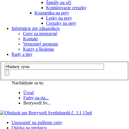
Špirály na oči
Kontúrovacie ceruzky
Kozmetika na pery
Lesky na pery
Ceruzky na pery
Informácie pre zákazníkov
Ceny za prepravné
Kontakt
Vernostný program
Kurzy a školenia
Rady a tipy
Nachádzate sa tu:
Úvod
Farby na ria...
Berrywell Sv...
Upozorniť na zníženie ceny
Otázka na predajcu