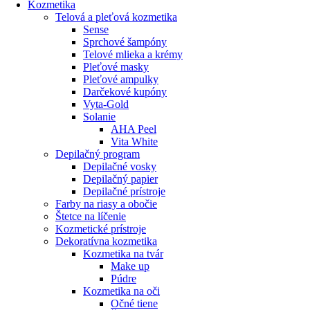
Kozmetika
Telová a pleťová kozmetika
Sense
Sprchové šampóny
Telové mlieka a krémy
Pleťové masky
Pleťové ampulky
Darčekové kupóny
Vyta-Gold
Solanie
AHA Peel
Vita White
Depilačný program
Depilačné vosky
Depilačný papier
Depilačné prístroje
Farby na riasy a obočie
Štetce na líčenie
Kozmetické prístroje
Dekoratívna kozmetika
Kozmetika na tvár
Make up
Púdre
Kozmetika na oči
Očné tiene