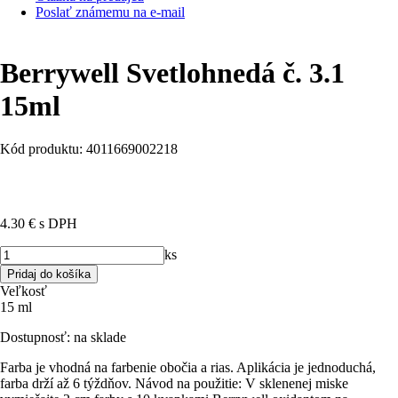
Poslať známemu na e-mail
Berrywell Svetlohnedá č. 3.1
15ml
Kód produktu: 4011669002218
4.30 €
s DPH
ks
Veľkosť
15 ml
Dostupnosť:
na sklade
Farba je vhodná na farbenie obočia a rias. Aplikácia je jednoduchá,
farba drží až 6 týždňov. Návod na použitie: V sklenenej miske