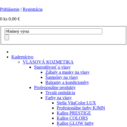
Prihlásenie
|
Registrácia
0 ks
0.00 €
Kaderníctvo
VLASOVÁ KOZMETIKA
Starostlivosť o vlasy
Zábaly a masky na vlasy
Šampóny na vlasy
Balzamy a kondicionéry
Profesionálne produkty
Trvalá ondulácia
Farby na vlasy
Stella VitaColor LUX
Profesionálne farby KJMN
Kallos PRESTIGE
Kallos COLORS
Kallos GLOW farby