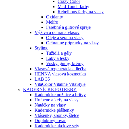
Crazy Color
Mad Touch farby
Rebellious farby na vlasy
Oxidanty
Melíre
Farebné a glitrové spreje
Výživa a ochrana vlasov
Oleje a séra na vlasy
Ochranné prípravky na vlasy
Styling
Tužidlá a gély
Laky a lesky
Vosky, gumy, krémy
Vlasová regenerácia a liečba
HENNA vlasová kozmetika
LAB 35
VitaColor Vitaline VitaStyle
KADERNÍCKE POTREBY
Kadernícke nožnice a britvy
Hrebene a kefy na vlasy
Natáčky na vlasy
Kadernícke pláštenky
Vlásenky, sponky, štetce
Doplnkový tovar
Kadernícke akciové sety