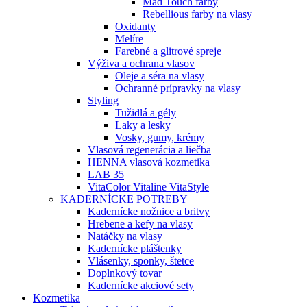
Mad Touch farby
Rebellious farby na vlasy
Oxidanty
Melíre
Farebné a glitrové spreje
Výživa a ochrana vlasov
Oleje a séra na vlasy
Ochranné prípravky na vlasy
Styling
Tužidlá a gély
Laky a lesky
Vosky, gumy, krémy
Vlasová regenerácia a liečba
HENNA vlasová kozmetika
LAB 35
VitaColor Vitaline VitaStyle
KADERNÍCKE POTREBY
Kadernícke nožnice a britvy
Hrebene a kefy na vlasy
Natáčky na vlasy
Kadernícke pláštenky
Vlásenky, sponky, štetce
Doplnkový tovar
Kadernícke akciové sety
Kozmetika