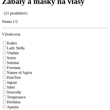
Zábaly a masky na vlasy
(21 produktov)
Strana
1/2
Výrobcovia
Kallos
Lady Stella
Vitaline
Sense
Subrina
Freeman
Nature of Agiva
PureTree
Jaguar
Sibel
Nouvelle
Temperance
Herbária
Apraise