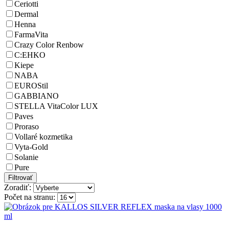
Ceriotti
Dermal
Henna
FarmaVita
Crazy Color Renbow
C:EHKO
Kiepe
NABA
EUROStil
GABBIANO
STELLA VitaColor LUX
Paves
Proraso
Vollaré kozmetika
Vyta-Gold
Solanie
Pure
Zoradiť:
Počet na stranu: