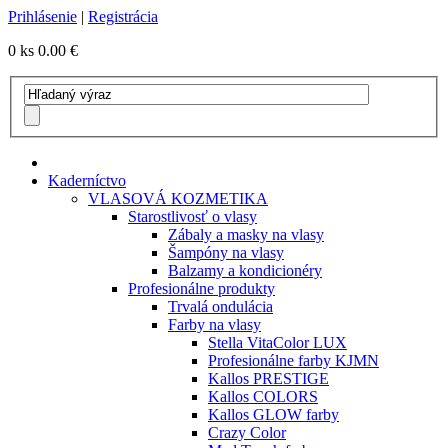
Prihlásenie
|
Registrácia
0 ks
0.00 €
Kaderníctvo
VLASOVÁ KOZMETIKA
Starostlivosť o vlasy
Zábaly a masky na vlasy
Šampóny na vlasy
Balzamy a kondicionéry
Profesionálne produkty
Trvalá ondulácia
Farby na vlasy
Stella VitaColor LUX
Profesionálne farby KJMN
Kallos PRESTIGE
Kallos COLORS
Kallos GLOW farby
Crazy Color