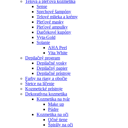
Telová a pleťová kozmetika
Sense
Sprchové šampóny
Telové mlieka a krémy
Pleťové masky
Pleťové ampulky
Darčekové kupóny
Vyta-Gold
Solanie
AHA Peel
Vita White
Depilačný program
Depilačné vosky
Depilačný papier
Depilačné prístroje
Farby na riasy a obočie
Štetce na líčenie
Kozmetické prístroje
Dekoratívna kozmetika
Kozmetika na tvár
Make up
Púdre
Kozmetika na oči
Očné tiene
Špirály na oči