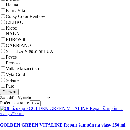
Henna
FarmaVita
Crazy Color Renbow
C:EHKO
Kiepe
NABA
EUROStil
GABBIANO
STELLA VitaColor LUX
Paves
Proraso
Vollaré kozmetika
Vyta-Gold
Solanie
Pure
Zoradiť:
Počet na stranu:
GOLDEN GREEN VITALINE Repair šampón na vlasy 250 ml