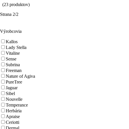
(23 produktov)
Strana
2/2
Výrobcovia
Kallos
Lady Stella
Vitaline
Sense
Subrina
Freeman
Nature of Agiva
PureTree
Jaguar
Sibel
Nouvelle
Temperance
Herbária
Apraise
Ceriotti
Dermal