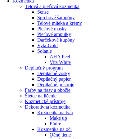
Kozmetika
Telová a pleťová kozmetika
Sense
Sprchové šampóny
Telové mlieka a krémy
Pleťové masky
Pleťové ampulky
Darčekové kupóny
Vyta-Gold
Solanie
AHA Peel
Vita White
Depilačný program
Depilačné vosky
Depilačný papier
Depilačné prístroje
Farby na riasy a obočie
Štetce na líčenie
Kozmetické prístroje
Dekoratívna kozmetika
Kozmetika na tvár
Make up
Púdre
Kozmetika na oči
Očné tiene