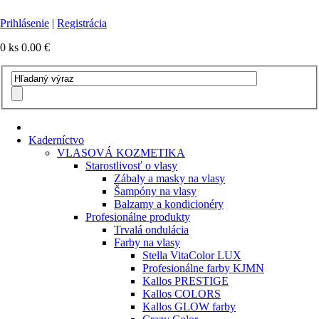
Prihlásenie
|
Registrácia
0 ks
0.00 €
Kaderníctvo
VLASOVÁ KOZMETIKA
Starostlivosť o vlasy
Zábaly a masky na vlasy
Šampóny na vlasy
Balzamy a kondicionéry
Profesionálne produkty
Trvalá ondulácia
Farby na vlasy
Stella VitaColor LUX
Profesionálne farby KJMN
Kallos PRESTIGE
Kallos COLORS
Kallos GLOW farby