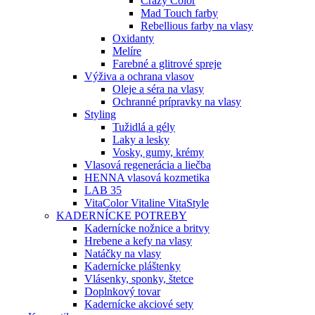
Crazy Color
Mad Touch farby
Rebellious farby na vlasy
Oxidanty
Melíre
Farebné a glitrové spreje
Výživa a ochrana vlasov
Oleje a séra na vlasy
Ochranné prípravky na vlasy
Styling
Tužidlá a gély
Laky a lesky
Vosky, gumy, krémy
Vlasová regenerácia a liečba
HENNA vlasová kozmetika
LAB 35
VitaColor Vitaline VitaStyle
KADERNÍCKE POTREBY
Kadernícke nožnice a britvy
Hrebene a kefy na vlasy
Natáčky na vlasy
Kadernícke pláštenky
Vlásenky, sponky, štetce
Doplnkový tovar
Kadernícke akciové sety