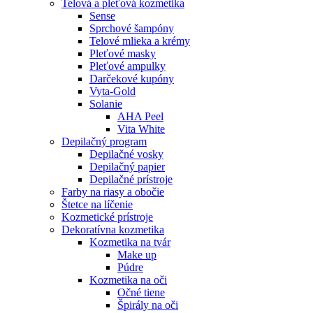
Telová a pleťová kozmetika
Sense
Sprchové šampóny
Telové mlieka a krémy
Pleťové masky
Pleťové ampulky
Darčekové kupóny
Vyta-Gold
Solanie
AHA Peel
Vita White
Depilačný program
Depilačné vosky
Depilačný papier
Depilačné prístroje
Farby na riasy a obočie
Štetce na líčenie
Kozmetické prístroje
Dekoratívna kozmetika
Kozmetika na tvár
Make up
Púdre
Kozmetika na oči
Očné tiene
Špirály na oči