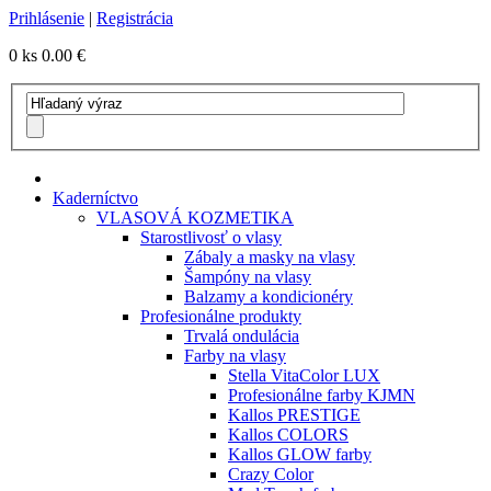
Prihlásenie
|
Registrácia
0 ks
0.00 €
Kaderníctvo
VLASOVÁ KOZMETIKA
Starostlivosť o vlasy
Zábaly a masky na vlasy
Šampóny na vlasy
Balzamy a kondicionéry
Profesionálne produkty
Trvalá ondulácia
Farby na vlasy
Stella VitaColor LUX
Profesionálne farby KJMN
Kallos PRESTIGE
Kallos COLORS
Kallos GLOW farby
Crazy Color