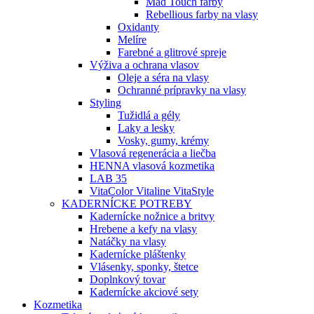
Mad Touch farby
Rebellious farby na vlasy
Oxidanty
Melíre
Farebné a glitrové spreje
Výživa a ochrana vlasov
Oleje a séra na vlasy
Ochranné prípravky na vlasy
Styling
Tužidlá a gély
Laky a lesky
Vosky, gumy, krémy
Vlasová regenerácia a liečba
HENNA vlasová kozmetika
LAB 35
VitaColor Vitaline VitaStyle
KADERNÍCKE POTREBY
Kadernícke nožnice a britvy
Hrebene a kefy na vlasy
Natáčky na vlasy
Kadernícke pláštenky
Vlásenky, sponky, štetce
Doplnkový tovar
Kadernícke akciové sety
Kozmetika