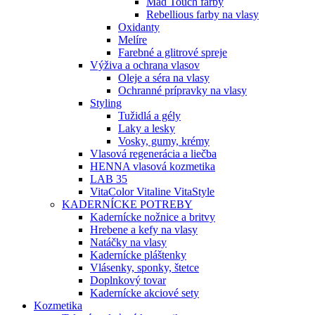
Mad Touch farby
Rebellious farby na vlasy
Oxidanty
Melíre
Farebné a glitrové spreje
Výživa a ochrana vlasov
Oleje a séra na vlasy
Ochranné prípravky na vlasy
Styling
Tužidlá a gély
Laky a lesky
Vosky, gumy, krémy
Vlasová regenerácia a liečba
HENNA vlasová kozmetika
LAB 35
VitaColor Vitaline VitaStyle
KADERNÍCKE POTREBY
Kadernícke nožnice a britvy
Hrebene a kefy na vlasy
Natáčky na vlasy
Kadernícke pláštenky
Vlásenky, sponky, štetce
Doplnkový tovar
Kadernícke akciové sety
Kozmetika