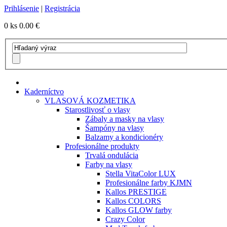
Prihlásenie
|
Registrácia
0 ks
0.00 €
Kaderníctvo
VLASOVÁ KOZMETIKA
Starostlivosť o vlasy
Zábaly a masky na vlasy
Šampóny na vlasy
Balzamy a kondicionéry
Profesionálne produkty
Trvalá ondulácia
Farby na vlasy
Stella VitaColor LUX
Profesionálne farby KJMN
Kallos PRESTIGE
Kallos COLORS
Kallos GLOW farby
Crazy Color