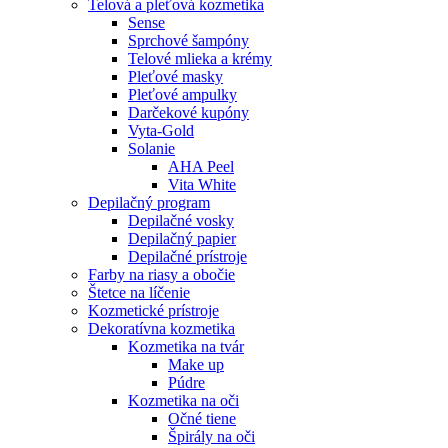
Telová a pleťová kozmetika
Sense
Sprchové šampóny
Telové mlieka a krémy
Pleťové masky
Pleťové ampulky
Darčekové kupóny
Vyta-Gold
Solanie
AHA Peel
Vita White
Depilačný program
Depilačné vosky
Depilačný papier
Depilačné prístroje
Farby na riasy a obočie
Štetce na líčenie
Kozmetické prístroje
Dekoratívna kozmetika
Kozmetika na tvár
Make up
Púdre
Kozmetika na oči
Očné tiene
Špirály na oči