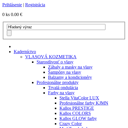
Prihlásenie
|
Registrácia
0 ks
0.00 €
Kaderníctvo
VLASOVÁ KOZMETIKA
Starostlivosť o vlasy
Zábaly a masky na vlasy
Šampóny na vlasy
Balzamy a kondicionéry
Profesionálne produkty
Trvalá ondulácia
Farby na vlasy
Stella VitaColor LUX
Profesionálne farby KJMN
Kallos PRESTIGE
Kallos COLORS
Kallos GLOW farby
Crazy Color