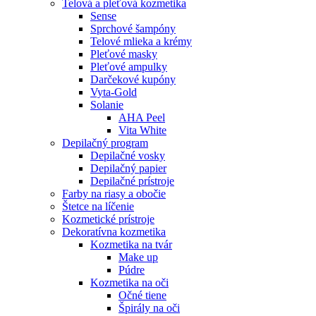
Telová a pleťová kozmetika
Sense
Sprchové šampóny
Telové mlieka a krémy
Pleťové masky
Pleťové ampulky
Darčekové kupóny
Vyta-Gold
Solanie
AHA Peel
Vita White
Depilačný program
Depilačné vosky
Depilačný papier
Depilačné prístroje
Farby na riasy a obočie
Štetce na líčenie
Kozmetické prístroje
Dekoratívna kozmetika
Kozmetika na tvár
Make up
Púdre
Kozmetika na oči
Očné tiene
Špirály na oči