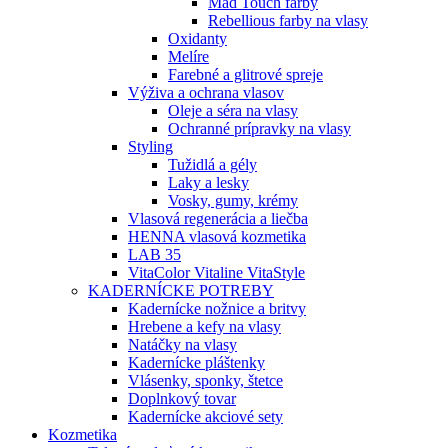
Mad Touch farby
Rebellious farby na vlasy
Oxidanty
Melíre
Farebné a glitrové spreje
Výživa a ochrana vlasov
Oleje a séra na vlasy
Ochranné prípravky na vlasy
Styling
Tužidlá a gély
Laky a lesky
Vosky, gumy, krémy
Vlasová regenerácia a liečba
HENNA vlasová kozmetika
LAB 35
VitaColor Vitaline VitaStyle
KADERNÍCKE POTREBY
Kadernícke nožnice a britvy
Hrebene a kefy na vlasy
Natáčky na vlasy
Kadernícke pláštenky
Vlásenky, sponky, štetce
Doplnkový tovar
Kadernícke akciové sety
Kozmetika