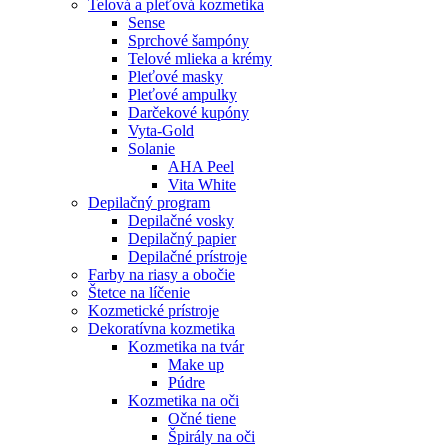
Telová a pleťová kozmetika
Sense
Sprchové šampóny
Telové mlieka a krémy
Pleťové masky
Pleťové ampulky
Darčekové kupóny
Vyta-Gold
Solanie
AHA Peel
Vita White
Depilačný program
Depilačné vosky
Depilačný papier
Depilačné prístroje
Farby na riasy a obočie
Štetce na líčenie
Kozmetické prístroje
Dekoratívna kozmetika
Kozmetika na tvár
Make up
Púdre
Kozmetika na oči
Očné tiene
Špirály na oči