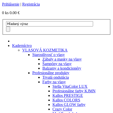
Prihlásenie
|
Registrácia
0 ks
0.00 €
Kaderníctvo
VLASOVÁ KOZMETIKA
Starostlivosť o vlasy
Zábaly a masky na vlasy
Šampóny na vlasy
Balzamy a kondicionéry
Profesionálne produkty
Trvalá ondulácia
Farby na vlasy
Stella VitaColor LUX
Profesionálne farby KJMN
Kallos PRESTIGE
Kallos COLORS
Kallos GLOW farby
Crazy Color