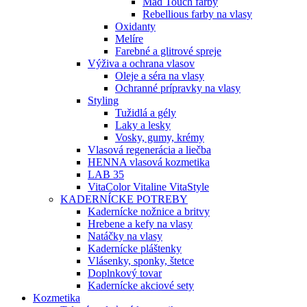
Mad Touch farby
Rebellious farby na vlasy
Oxidanty
Melíre
Farebné a glitrové spreje
Výživa a ochrana vlasov
Oleje a séra na vlasy
Ochranné prípravky na vlasy
Styling
Tužidlá a gély
Laky a lesky
Vosky, gumy, krémy
Vlasová regenerácia a liečba
HENNA vlasová kozmetika
LAB 35
VitaColor Vitaline VitaStyle
KADERNÍCKE POTREBY
Kadernícke nožnice a britvy
Hrebene a kefy na vlasy
Natáčky na vlasy
Kadernícke pláštenky
Vlásenky, sponky, štetce
Doplnkový tovar
Kadernícke akciové sety
Kozmetika