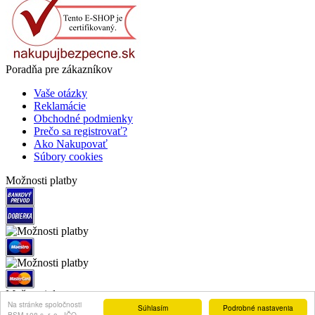
Poradňa pre zákazníkov
Vaše otázky
Reklamácie
Obchodné podmienky
Prečo sa registrovať?
Ako Nakupovať
Súbory cookies
Možnosti platby
Možnosti dopravy
Na stránke spoločnosti
Súhlasím
Podrobné nastavenia
BSM 108 s. r. o., IČO