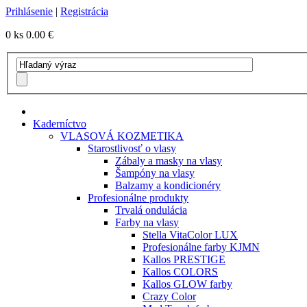
Prihlásenie
|
Registrácia
0 ks
0.00 €
Kaderníctvo
VLASOVÁ KOZMETIKA
Starostlivosť o vlasy
Zábaly a masky na vlasy
Šampóny na vlasy
Balzamy a kondicionéry
Profesionálne produkty
Trvalá ondulácia
Farby na vlasy
Stella VitaColor LUX
Profesionálne farby KJMN
Kallos PRESTIGE
Kallos COLORS
Kallos GLOW farby
Crazy Color