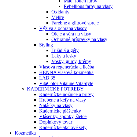
Mad Touch farby
Rebellious farby na vlasy
Oxidanty
Melíre
Farebné a glitrové spreje
Výživa a ochrana vlasov
Oleje a séra na vlasy
Ochranné prípravky na vlasy
Styling
Tužidlá a gély
Laky a lesky
Vosky, gumy, krémy
Vlasová regenerácia a liečba
HENNA vlasová kozmetika
LAB 35
VitaColor Vitaline VitaStyle
KADERNÍCKE POTREBY
Kadernícke nožnice a britvy
Hrebene a kefy na vlasy
Natáčky na vlasy
Kadernícke pláštenky
Vlásenky, sponky, štetce
Doplnkový tovar
Kadernícke akciové sety
Kozmetika