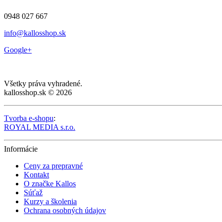
0948 027 667
info@kallosshop.sk
Google+
Všetky práva vyhradené.
kallosshop.sk © 2026
Tvorba e-shopu
:
ROYAL MEDIA s.r.o.
Informácie
Ceny za prepravné
Kontakt
O značke Kallos
Súťaž
Kurzy a školenia
Ochrana osobných údajov