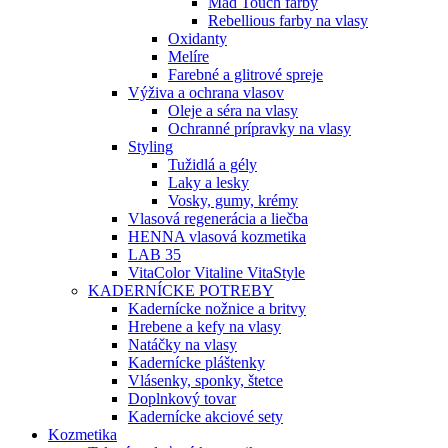
Mad Touch farby
Rebellious farby na vlasy
Oxidanty
Melíre
Farebné a glitrové spreje
Výživa a ochrana vlasov
Oleje a séra na vlasy
Ochranné prípravky na vlasy
Styling
Tužidlá a gély
Laky a lesky
Vosky, gumy, krémy
Vlasová regenerácia a liečba
HENNA vlasová kozmetika
LAB 35
VitaColor Vitaline VitaStyle
KADERNÍCKE POTREBY
Kadernícke nožnice a britvy
Hrebene a kefy na vlasy
Natáčky na vlasy
Kadernícke pláštenky
Vlásenky, sponky, štetce
Doplnkový tovar
Kadernícke akciové sety
Kozmetika