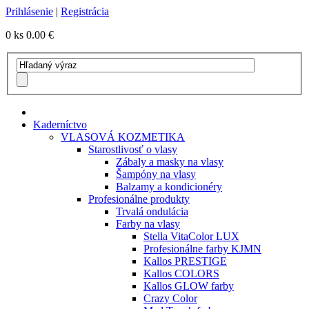
Prihlásenie
|
Registrácia
0 ks
0.00 €
Kaderníctvo
VLASOVÁ KOZMETIKA
Starostlivosť o vlasy
Zábaly a masky na vlasy
Šampóny na vlasy
Balzamy a kondicionéry
Profesionálne produkty
Trvalá ondulácia
Farby na vlasy
Stella VitaColor LUX
Profesionálne farby KJMN
Kallos PRESTIGE
Kallos COLORS
Kallos GLOW farby
Crazy Color