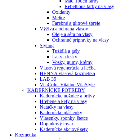
Mad Touch farby
Rebellious farby na vlasy
Oxidanty
Melíre
Farebné a glitrové spreje
Výživa a ochrana vlasov
Oleje a séra na vlasy
Ochranné prípravky na vlasy
Styling
Tužidlá a gély
Laky a lesky
Vosky, gumy, krémy
Vlasová regenerácia a liečba
HENNA vlasová kozmetika
LAB 35
VitaColor Vitaline VitaStyle
KADERNÍCKE POTREBY
Kadernícke nožnice a britvy
Hrebene a kefy na vlasy
Natáčky na vlasy
Kadernícke pláštenky
Vlásenky, sponky, štetce
Doplnkový tovar
Kadernícke akciové sety
Kozmetika