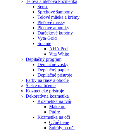
Telová a pleťová kozmetika
Sense
Sprchové šampóny
Telové mlieka a krémy
Pleťové masky
Pleťové ampulky
Darčekové kupóny
Vyta-Gold
Solanie
AHA Peel
Vita White
Depilačný program
Depilačné vosky
Depilačný papier
Depilačné prístroje
Farby na riasy a obočie
Štetce na líčenie
Kozmetické prístroje
Dekoratívna kozmetika
Kozmetika na tvár
Make up
Púdre
Kozmetika na oči
Očné tiene
Špirály na oči