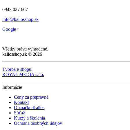
0948 027 667
info@kallosshop.sk
Google+
Všetky práva vyhradené.
kallosshop.sk © 2026
Tvorba e-shopu
:
ROYAL MEDIA s.r.o.
Informácie
Ceny za prepravné
Kontakt
O značke Kallos
Súťaž
Kurzy a školenia
Ochrana osobných údajov