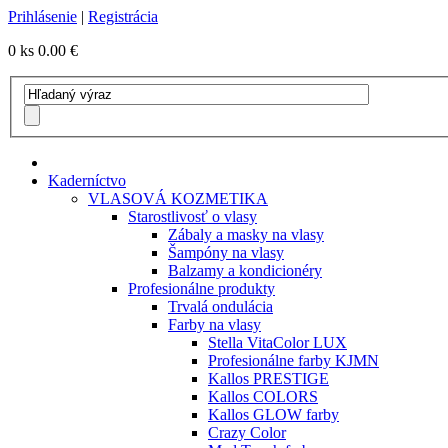
Prihlásenie
|
Registrácia
0 ks
0.00 €
Kaderníctvo
VLASOVÁ KOZMETIKA
Starostlivosť o vlasy
Zábaly a masky na vlasy
Šampóny na vlasy
Balzamy a kondicionéry
Profesionálne produkty
Trvalá ondulácia
Farby na vlasy
Stella VitaColor LUX
Profesionálne farby KJMN
Kallos PRESTIGE
Kallos COLORS
Kallos GLOW farby
Crazy Color