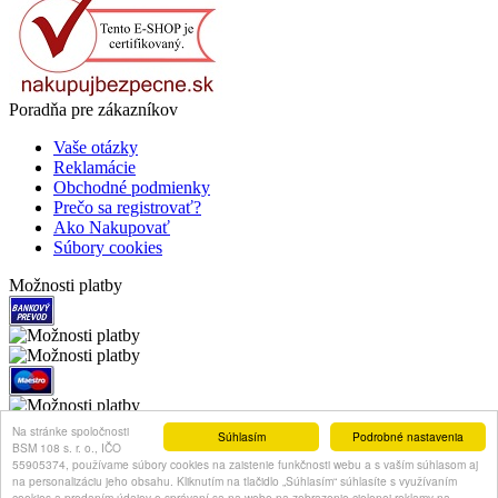
Poradňa pre zákazníkov
Vaše otázky
Reklamácie
Obchodné podmienky
Prečo sa registrovať?
Ako Nakupovať
Súbory cookies
Možnosti platby
Na stránke spoločnosti
Súhlasím
Podrobné nastavenia
BSM 108 s. r. o., IČO
Možnosti dopravy
55905374, používame súbory cookies na zaistenie funkčnosti webu a s vaším súhlasom aj
na personalizáciu jeho obsahu. Kliknutím na tlačidlo „Súhlasím“ súhlasíte s využívaním
cookies a predaním údajov o správaní sa na webe na zobrazenie cielenej reklamy na