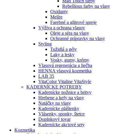
Mad Touch farby
Rebellious farby na vlasy
Oxidanty
Melíre
Farebné a glitrové spreje
Výživa a ochrana vlasov
Oleje a séra na vlasy
Ochranné prípravky na vlasy
Styling
Tužidlá a gély
Laky a lesky
Vosky, gumy, krémy
Vlasová regenerácia a liečba
HENNA vlasová kozmetika
LAB 35
VitaColor Vitaline VitaStyle
KADERNÍCKE POTREBY
Kadernícke nožnice a britvy
Hrebene a kefy na vlasy
Natáčky na vlasy
Kadernícke pláštenky
Vlásenky, sponky, štetce
Doplnkový tovar
Kadernícke akciové sety
Kozmetika