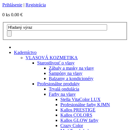
Prihlásenie
|
Registrácia
0 ks
0.00 €
Kaderníctvo
VLASOVÁ KOZMETIKA
Starostlivosť o vlasy
Zábaly a masky na vlasy
Šampóny na vlasy
Balzamy a kondicionéry
Profesionálne produkty
Trvalá ondulácia
Farby na vlasy
Stella VitaColor LUX
Profesionálne farby KJMN
Kallos PRESTIGE
Kallos COLORS
Kallos GLOW farby
Crazy Color