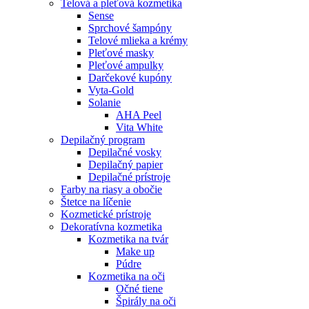
Telová a pleťová kozmetika
Sense
Sprchové šampóny
Telové mlieka a krémy
Pleťové masky
Pleťové ampulky
Darčekové kupóny
Vyta-Gold
Solanie
AHA Peel
Vita White
Depilačný program
Depilačné vosky
Depilačný papier
Depilačné prístroje
Farby na riasy a obočie
Štetce na líčenie
Kozmetické prístroje
Dekoratívna kozmetika
Kozmetika na tvár
Make up
Púdre
Kozmetika na oči
Očné tiene
Špirály na oči