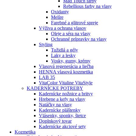
Mad Touch farby
Rebellious farby na vlasy
Oxidanty
Melíre
Farebné a glitrové spreje
Výživa a ochrana vlasov
Oleje a séra na vlasy
Ochranné prípravky na vlasy
Styling
Tužidlá a gély
Laky a lesky
Vosky, gumy, krémy
Vlasová regenerácia a liečba
HENNA vlasová kozmetika
LAB 35
VitaColor Vitaline VitaStyle
KADERNÍCKE POTREBY
Kadernícke nožnice a britvy
Hrebene a kefy na vlasy
Natáčky na vlasy
Kadernícke pláštenky
Vlásenky, sponky, štetce
Doplnkový tovar
Kadernícke akciové sety
Kozmetika