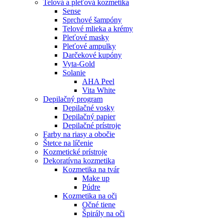
Telová a pleťová kozmetika
Sense
Sprchové šampóny
Telové mlieka a krémy
Pleťové masky
Pleťové ampulky
Darčekové kupóny
Vyta-Gold
Solanie
AHA Peel
Vita White
Depilačný program
Depilačné vosky
Depilačný papier
Depilačné prístroje
Farby na riasy a obočie
Štetce na líčenie
Kozmetické prístroje
Dekoratívna kozmetika
Kozmetika na tvár
Make up
Púdre
Kozmetika na oči
Očné tiene
Špirály na oči