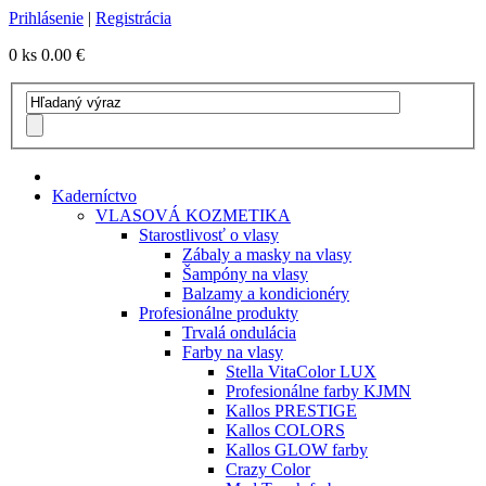
Prihlásenie
|
Registrácia
0 ks
0.00 €
Kaderníctvo
VLASOVÁ KOZMETIKA
Starostlivosť o vlasy
Zábaly a masky na vlasy
Šampóny na vlasy
Balzamy a kondicionéry
Profesionálne produkty
Trvalá ondulácia
Farby na vlasy
Stella VitaColor LUX
Profesionálne farby KJMN
Kallos PRESTIGE
Kallos COLORS
Kallos GLOW farby
Crazy Color