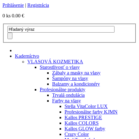
Prihlásenie
|
Registrácia
0 ks
0.00 €
Kaderníctvo
VLASOVÁ KOZMETIKA
Starostlivosť o vlasy
Zábaly a masky na vlasy
Šampóny na vlasy
Balzamy a kondicionéry
Profesionálne produkty
Trvalá ondulácia
Farby na vlasy
Stella VitaColor LUX
Profesionálne farby KJMN
Kallos PRESTIGE
Kallos COLORS
Kallos GLOW farby
Crazy Color