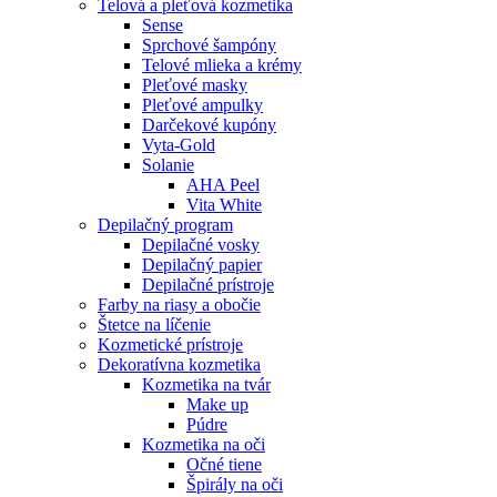
Telová a pleťová kozmetika
Sense
Sprchové šampóny
Telové mlieka a krémy
Pleťové masky
Pleťové ampulky
Darčekové kupóny
Vyta-Gold
Solanie
AHA Peel
Vita White
Depilačný program
Depilačné vosky
Depilačný papier
Depilačné prístroje
Farby na riasy a obočie
Štetce na líčenie
Kozmetické prístroje
Dekoratívna kozmetika
Kozmetika na tvár
Make up
Púdre
Kozmetika na oči
Očné tiene
Špirály na oči