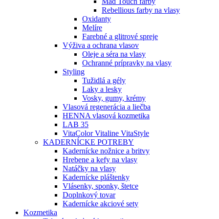
Mad Touch farby
Rebellious farby na vlasy
Oxidanty
Melíre
Farebné a glitrové spreje
Výživa a ochrana vlasov
Oleje a séra na vlasy
Ochranné prípravky na vlasy
Styling
Tužidlá a gély
Laky a lesky
Vosky, gumy, krémy
Vlasová regenerácia a liečba
HENNA vlasová kozmetika
LAB 35
VitaColor Vitaline VitaStyle
KADERNÍCKE POTREBY
Kadernícke nožnice a britvy
Hrebene a kefy na vlasy
Natáčky na vlasy
Kadernícke pláštenky
Vlásenky, sponky, štetce
Doplnkový tovar
Kadernícke akciové sety
Kozmetika