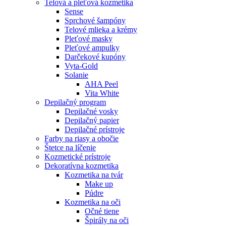
Telová a pleťová kozmetika
Sense
Sprchové šampóny
Telové mlieka a krémy
Pleťové masky
Pleťové ampulky
Darčekové kupóny
Vyta-Gold
Solanie
AHA Peel
Vita White
Depilačný program
Depilačné vosky
Depilačný papier
Depilačné prístroje
Farby na riasy a obočie
Štetce na líčenie
Kozmetické prístroje
Dekoratívna kozmetika
Kozmetika na tvár
Make up
Púdre
Kozmetika na oči
Očné tiene
Špirály na oči