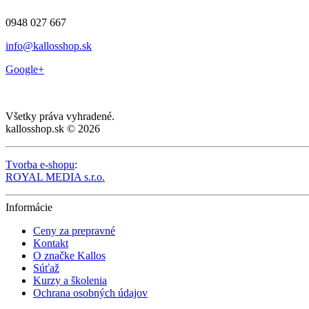
0948 027 667
info@kallosshop.sk
Google+
Všetky práva vyhradené.
kallosshop.sk © 2026
Tvorba e-shopu
:
ROYAL MEDIA s.r.o.
Informácie
Ceny za prepravné
Kontakt
O značke Kallos
Súťaž
Kurzy a školenia
Ochrana osobných údajov