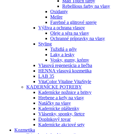
Mad Touch farby
Rebellious farby na vlasy
Oxidanty
Melíre
Farebné a glitrové spreje
Výživa a ochrana vlasov
Oleje a séra na vlasy
Ochranné prípravky na vlasy
Styling
Tužidlá a gély
Laky a lesky
Vosky, gumy, krémy
Vlasová regenerácia a liečba
HENNA vlasová kozmetika
LAB 35
VitaColor Vitaline VitaStyle
KADERNÍCKE POTREBY
Kadernícke nožnice a britvy
Hrebene a kefy na vlasy
Natáčky na vlasy
Kadernícke pláštenky
Vlásenky, sponky, štetce
Doplnkový tovar
Kadernícke akciové sety
Kozmetika