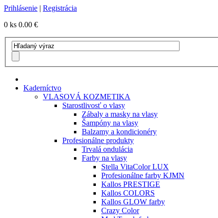
Prihlásenie
|
Registrácia
0 ks
0.00 €
Kaderníctvo
VLASOVÁ KOZMETIKA
Starostlivosť o vlasy
Zábaly a masky na vlasy
Šampóny na vlasy
Balzamy a kondicionéry
Profesionálne produkty
Trvalá ondulácia
Farby na vlasy
Stella VitaColor LUX
Profesionálne farby KJMN
Kallos PRESTIGE
Kallos COLORS
Kallos GLOW farby
Crazy Color