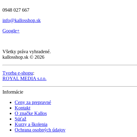
0948 027 667
info@kallosshop.sk
Google+
Všetky práva vyhradené.
kallosshop.sk © 2026
Tvorba e-shopu
:
ROYAL MEDIA s.r.o.
Informácie
Ceny za prepravné
Kontakt
O značke Kallos
Súťaž
Kurzy a školenia
Ochrana osobných údajov