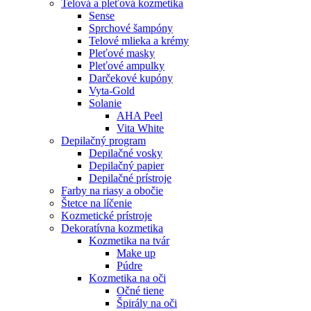
Telová a pleťová kozmetika
Sense
Sprchové šampóny
Telové mlieka a krémy
Pleťové masky
Pleťové ampulky
Darčekové kupóny
Vyta-Gold
Solanie
AHA Peel
Vita White
Depilačný program
Depilačné vosky
Depilačný papier
Depilačné prístroje
Farby na riasy a obočie
Štetce na líčenie
Kozmetické prístroje
Dekoratívna kozmetika
Kozmetika na tvár
Make up
Púdre
Kozmetika na oči
Očné tiene
Špirály na oči