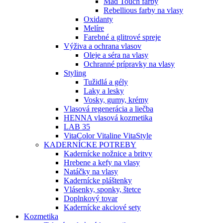
Mad Touch farby
Rebellious farby na vlasy
Oxidanty
Melíre
Farebné a glitrové spreje
Výživa a ochrana vlasov
Oleje a séra na vlasy
Ochranné prípravky na vlasy
Styling
Tužidlá a gély
Laky a lesky
Vosky, gumy, krémy
Vlasová regenerácia a liečba
HENNA vlasová kozmetika
LAB 35
VitaColor Vitaline VitaStyle
KADERNÍCKE POTREBY
Kadernícke nožnice a britvy
Hrebene a kefy na vlasy
Natáčky na vlasy
Kadernícke pláštenky
Vlásenky, sponky, štetce
Doplnkový tovar
Kadernícke akciové sety
Kozmetika