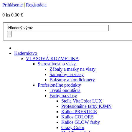
Prihlásenie
|
Registrácia
0 ks
0.00 €
Kaderníctvo
VLASOVÁ KOZMETIKA
Starostlivosť o vlasy
Zábaly a masky na vlasy
Šampóny na vlasy
Balzamy a kondicionéry
Profesionálne produkty
Trvalá ondulácia
Farby na vlasy
Stella VitaColor LUX
Profesionálne farby KJMN
Kallos PRESTIGE
Kallos COLORS
Kallos GLOW farby
Crazy Color