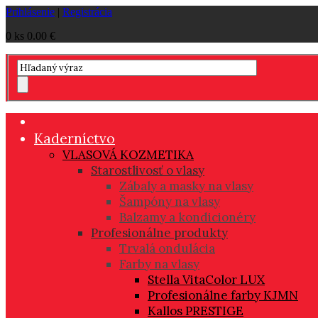
Prihlásenie
|
Registrácia
0 ks
0.00 €
Kaderníctvo
VLASOVÁ KOZMETIKA
Starostlivosť o vlasy
Zábaly a masky na vlasy
Šampóny na vlasy
Balzamy a kondicionéry
Profesionálne produkty
Trvalá ondulácia
Farby na vlasy
Stella VitaColor LUX
Profesionálne farby KJMN
Kallos PRESTIGE