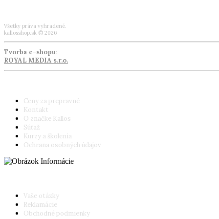
Všetky práva vyhradené.
kallosshop.sk © 2026
Tvorba e-shopu
:
ROYAL MEDIA s.r.o.
Informácie
Ceny za prepravné
Kontakt
O značke Kallos
Súťaž
Kurzy a školenia
Ochrana osobných údajov
Poradňa pre zákazníkov
Vaše otázky
Reklamácie
Obchodné podmienky