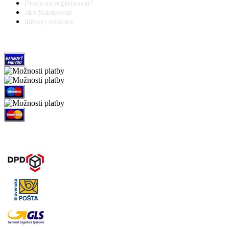
Prečo sa registrovať?
Ako Nakupovať
Súbory cookies
Možnosti platby
Možnosti dopravy