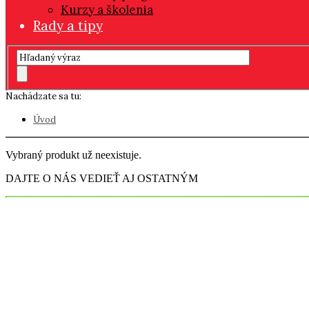
Kurzy a školenia
Rady a tipy
Nachádzate sa tu:
Úvod
Vybraný produkt už neexistuje.
DAJTE O NÁS VEDIEŤ AJ OSTATNÝM
0948 027 667
info@kallosshop.sk
Google+