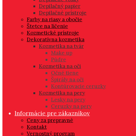
Depilačný papier
Depilačné prístroje
Farby na riasy a obočie
Štetce na líčenie
Kozmetické prístroje
Dekoratívna kozmetika
Kozmetika na tvár
Make up
Púdre
Kozmetika na oči
Očné tiene
Špirály na oči
Kontúrovacie ceruzky
Kozmetika na pery
Lesky na pery
Ceruzky na pery
Informácie pre zákazníkov
Ceny za prepravné
Kontakt
Vernostný program