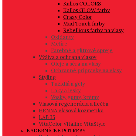
Kallos COLORS
Kallos GLOW farby
Crazy Color
Mad Touch farby
Rebellious farby na vlasy
Oxidanty
Melíre
Farebné a glitrové spreje
Výživa a ochrana vlasov
Oleje a séra na vlasy
Ochranné prípravky na vlasy
Styling
Tužidlá a gély
Laky a lesky
Vosky, gumy, krémy
Vlasová regenerácia a liečba
HENNA vlasová kozmetika
LAB 35
VitaColor Vitaline VitaStyle
KADERNÍCKE POTREBY