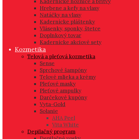
Kadernícke nožnice a britvy
Hrebene a kefy na vlasy
Natáčky na vlasy
Kadernícke pláštenky
Vlásenky, sponky, štetce
Doplnkový tovar
Kadernícke akciové sety
Kozmetika
Telová a pleťová kozmetika
Sense
Sprchové šampóny
Telové mlieka a krémy
Pleťové masky
Pleťové ampulky
Darčekové kupóny
Vyta-Gold
Solanie
AHA Peel
Vita White
Depilačný program
Depilačné vosky