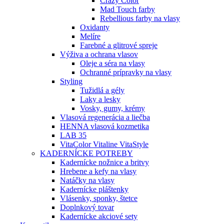
Crazy Color
Mad Touch farby
Rebellious farby na vlasy
Oxidanty
Melíre
Farebné a glitrové spreje
Výživa a ochrana vlasov
Oleje a séra na vlasy
Ochranné prípravky na vlasy
Styling
Tužidlá a gély
Laky a lesky
Vosky, gumy, krémy
Vlasová regenerácia a liečba
HENNA vlasová kozmetika
LAB 35
VitaColor Vitaline VitaStyle
KADERNÍCKE POTREBY
Kadernícke nožnice a britvy
Hrebene a kefy na vlasy
Natáčky na vlasy
Kadernícke pláštenky
Vlásenky, sponky, štetce
Doplnkový tovar
Kadernícke akciové sety