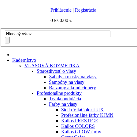
Prihlásenie
|
Registrácia
0 ks
0.00 €
Kaderníctvo
VLASOVÁ KOZMETIKA
Starostlivosť o vlasy
Zábaly a masky na vlasy
Šampóny na vlasy
Balzamy a kondicionéry
Profesionálne produkty
Trvalá ondulácia
Farby na vlasy
Stella VitaColor LUX
Profesionálne farby KJMN
Kallos PRESTIGE
Kallos COLORS
Kallos GLOW farby