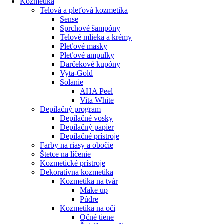
Kozmetika
Telová a pleťová kozmetika
Sense
Sprchové šampóny
Telové mlieka a krémy
Pleťové masky
Pleťové ampulky
Darčekové kupóny
Vyta-Gold
Solanie
AHA Peel
Vita White
Depilačný program
Depilačné vosky
Depilačný papier
Depilačné prístroje
Farby na riasy a obočie
Štetce na líčenie
Kozmetické prístroje
Dekoratívna kozmetika
Kozmetika na tvár
Make up
Púdre
Kozmetika na oči
Očné tiene