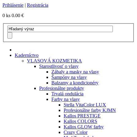
Prihlásenie
|
Registrácia
0 ks
0.00 €
Kaderníctvo
VLASOVÁ KOZMETIKA
Starostlivosť o vlasy
Zábaly a masky na vlasy
Šampóny na vlasy
Balzamy a kondicionéry
Profesionálne produkty
Trvalá ondulácia
Farby na vlasy
Stella VitaColor LUX
Profesionálne farby KJMN
Kallos PRESTIGE
Kallos COLORS
Kallos GLOW farby
Crazy Color