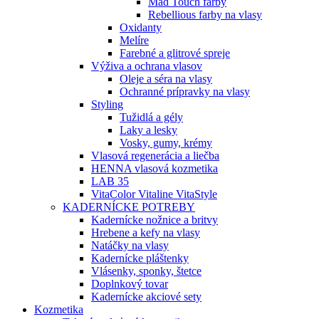
Mad Touch farby
Rebellious farby na vlasy
Oxidanty
Melíre
Farebné a glitrové spreje
Výživa a ochrana vlasov
Oleje a séra na vlasy
Ochranné prípravky na vlasy
Styling
Tužidlá a gély
Laky a lesky
Vosky, gumy, krémy
Vlasová regenerácia a liečba
HENNA vlasová kozmetika
LAB 35
VitaColor Vitaline VitaStyle
KADERNÍCKE POTREBY
Kadernícke nožnice a britvy
Hrebene a kefy na vlasy
Natáčky na vlasy
Kadernícke pláštenky
Vlásenky, sponky, štetce
Doplnkový tovar
Kadernícke akciové sety
Kozmetika