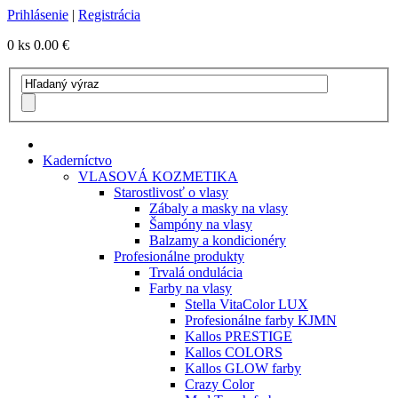
Prihlásenie
|
Registrácia
0 ks
0.00 €
Kaderníctvo
VLASOVÁ KOZMETIKA
Starostlivosť o vlasy
Zábaly a masky na vlasy
Šampóny na vlasy
Balzamy a kondicionéry
Profesionálne produkty
Trvalá ondulácia
Farby na vlasy
Stella VitaColor LUX
Profesionálne farby KJMN
Kallos PRESTIGE
Kallos COLORS
Kallos GLOW farby
Crazy Color