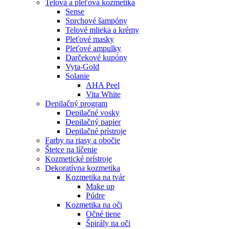
Telová a pleťová kozmetika
Sense
Sprchové šampóny
Telové mlieka a krémy
Pleťové masky
Pleťové ampulky
Darčekové kupóny
Vyta-Gold
Solanie
AHA Peel
Vita White
Depilačný program
Depilačné vosky
Depilačný papier
Depilačné prístroje
Farby na riasy a obočie
Štetce na líčenie
Kozmetické prístroje
Dekoratívna kozmetika
Kozmetika na tvár
Make up
Púdre
Kozmetika na oči
Očné tiene
Špirály na oči