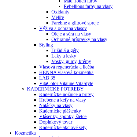
Mad Touch farby
Rebellious farby na vlasy
Oxidanty
Melíre
Farebné a glitrové spreje
Výživa a ochrana vlasov
Oleje a séra na vlasy
Ochranné prípravky na vlasy
Styling
Tužidlá a gély
Laky a lesky
Vosky, gumy, krémy
Vlasová regenerácia a liečba
HENNA vlasová kozmetika
LAB 35
VitaColor Vitaline VitaStyle
KADERNÍCKE POTREBY
Kadernícke nožnice a britvy
Hrebene a kefy na vlasy
Natáčky na vlasy
Kadernícke pláštenky
Vlásenky, sponky, štetce
Doplnkový tovar
Kadernícke akciové sety
Kozmetika