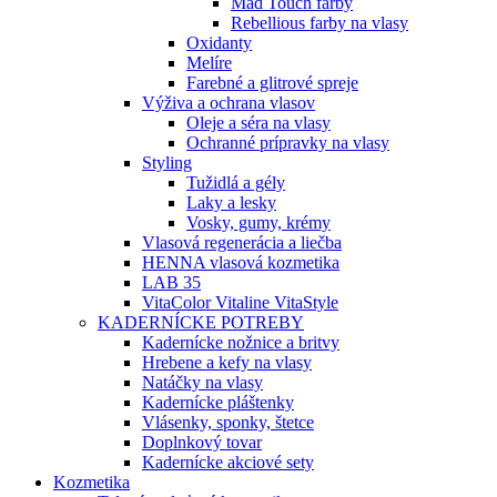
Mad Touch farby
Rebellious farby na vlasy
Oxidanty
Melíre
Farebné a glitrové spreje
Výživa a ochrana vlasov
Oleje a séra na vlasy
Ochranné prípravky na vlasy
Styling
Tužidlá a gély
Laky a lesky
Vosky, gumy, krémy
Vlasová regenerácia a liečba
HENNA vlasová kozmetika
LAB 35
VitaColor Vitaline VitaStyle
KADERNÍCKE POTREBY
Kadernícke nožnice a britvy
Hrebene a kefy na vlasy
Natáčky na vlasy
Kadernícke pláštenky
Vlásenky, sponky, štetce
Doplnkový tovar
Kadernícke akciové sety
Kozmetika