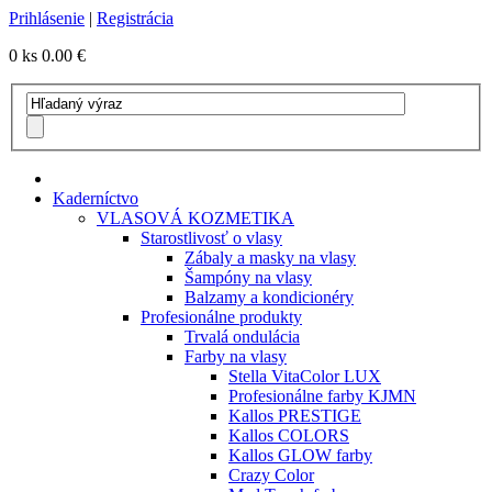
Prihlásenie
|
Registrácia
0 ks
0.00 €
Kaderníctvo
VLASOVÁ KOZMETIKA
Starostlivosť o vlasy
Zábaly a masky na vlasy
Šampóny na vlasy
Balzamy a kondicionéry
Profesionálne produkty
Trvalá ondulácia
Farby na vlasy
Stella VitaColor LUX
Profesionálne farby KJMN
Kallos PRESTIGE
Kallos COLORS
Kallos GLOW farby
Crazy Color