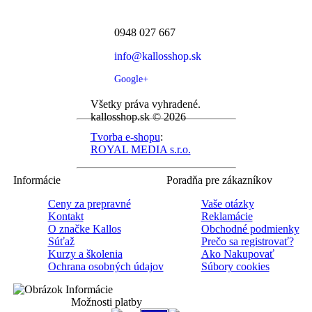
0948 027 667
info@kallosshop.sk
Google+
Všetky práva vyhradené.
kallosshop.sk © 2026
Tvorba e-shopu
:
ROYAL MEDIA s.r.o.
Informácie
Poradňa pre zákazníkov
Ceny za prepravné
Vaše otázky
Kontakt
Reklamácie
O značke Kallos
Obchodné podmienky
Súťaž
Prečo sa registrovať?
Kurzy a školenia
Ako Nakupovať
Ochrana osobných údajov
Súbory cookies
Možnosti platby