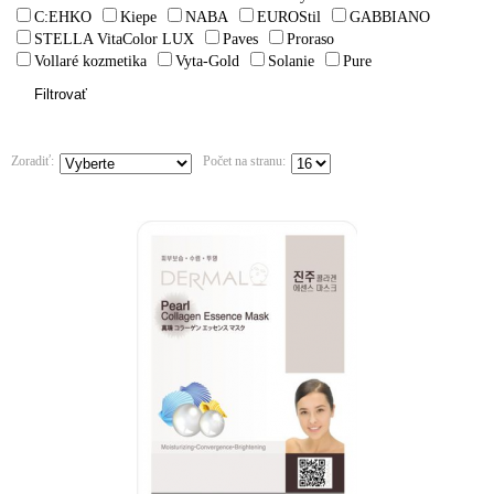
C:EHKO
Kiepe
NABA
EUROStil
GABBIANO
STELLA VitaColor LUX
Paves
Proraso
Vollaré kozmetika
Vyta-Gold
Solanie
Pure
Zoradiť:
Počet na stranu: