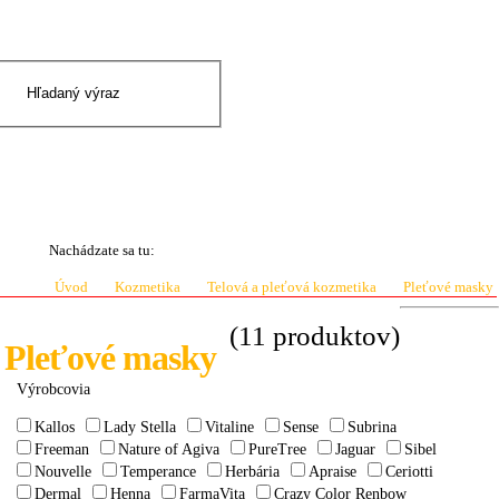
|
Prihlásenie
Registrácia
0 ks
0.00 €
Nachádzate sa tu:
Úvod
Kozmetika
Telová a pleťová kozmetika
Pleťové masky
(11 produktov)
Pleťové masky
Výrobcovia
Kallos
Lady Stella
Vitaline
Sense
Subrina
Freeman
Nature of Agiva
PureTree
Jaguar
Sibel
Nouvelle
Temperance
Herbária
Apraise
Ceriotti
Dermal
Henna
FarmaVita
Crazy Color Renbow