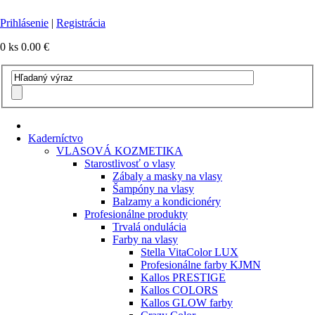
Prihlásenie
|
Registrácia
0 ks
0.00 €
Kaderníctvo
VLASOVÁ KOZMETIKA
Starostlivosť o vlasy
Zábaly a masky na vlasy
Šampóny na vlasy
Balzamy a kondicionéry
Profesionálne produkty
Trvalá ondulácia
Farby na vlasy
Stella VitaColor LUX
Profesionálne farby KJMN
Kallos PRESTIGE
Kallos COLORS
Kallos GLOW farby