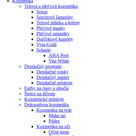
Kozmetika
Telová a pleťová kozmetika
Sense
Sprchové šampóny
Telové mlieka a krémy
Pleťové masky
Pleťové ampulky
Darčekové kupóny
Vyta-Gold
Solanie
AHA Peel
Vita White
Depilačný program
Depilačné vosky
Depilačný papier
Depilačné prístroje
Farby na riasy a obočie
Štetce na líčenie
Kozmetické prístroje
Dekoratívna kozmetika
Kozmetika na tvár
Make up
Púdre
Kozmetika na oči
Očné tiene