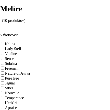
Melíre
(10 produktov)
Výrobcovia
Kallos
Lady Stella
Vitaline
Sense
Subrina
Freeman
Nature of Agiva
PureTree
Jaguar
Sibel
Nouvelle
Temperance
Herbária
Apraise