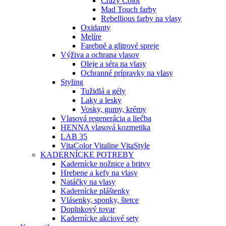
Crazy Color
Mad Touch farby
Rebellious farby na vlasy
Oxidanty
Melíre
Farebné a glitrové spreje
Výživa a ochrana vlasov
Oleje a séra na vlasy
Ochranné prípravky na vlasy
Styling
Tužidlá a gély
Laky a lesky
Vosky, gumy, krémy
Vlasová regenerácia a liečba
HENNA vlasová kozmetika
LAB 35
VitaColor Vitaline VitaStyle
KADERNÍCKE POTREBY
Kadernícke nožnice a britvy
Hrebene a kefy na vlasy
Natáčky na vlasy
Kadernícke pláštenky
Vlásenky, sponky, štetce
Doplnkový tovar
Kadernícke akciové sety