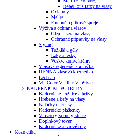
Mad Touch farby
Rebellious farby na vlasy
Oxidanty
Melíre
Farebné a glitrové spreje
Výživa a ochrana vlasov
Oleje a séra na vlasy
Ochranné prípravky na vlasy
Styling
Tužidlá a gély
Laky a lesky
Vosky, gumy, krémy
Vlasová regenerácia a liečba
HENNA vlasová kozmetika
LAB 35
VitaColor Vitaline VitaStyle
KADERNÍCKE POTREBY
Kadernícke nožnice a britvy
Hrebene a kefy na vlasy
Natáčky na vlasy
Kadernícke pláštenky
Vlásenky, sponky, štetce
Doplnkový tovar
Kadernícke akciové sety
Kozmetika