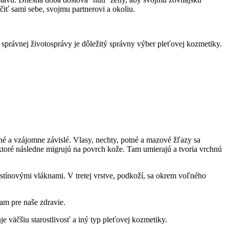
iť sami sebe, svojmu partnerovi a okoliu.
právnej životosprávy je dôležitý správny výber pleťovej kozmetiky.
jené a vzájomne závislé. Vlasy, nechty, potné a mazové žľazy sa
toré následne migrujú na povrch kože. Tam umierajú a tvoria vrchnú
stínovými vláknami. V tretej vrstve, podkoží, sa okrem voľného
am pre naše zdravie.
 väčšiu starostlivosť a iný typ pleťovej kozmetiky.