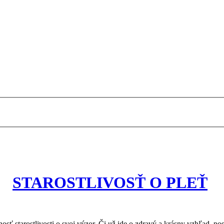
STAROSTLIVOSŤ O PLEŤ
nosť starostlivosti o svoj výzor. Či už ide o zdravý a krásny vzhľad, 