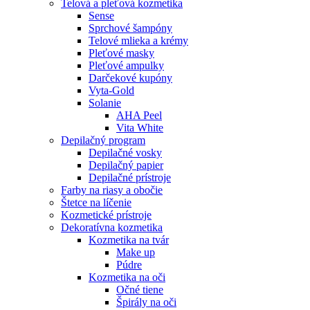
Telová a pleťová kozmetika
Sense
Sprchové šampóny
Telové mlieka a krémy
Pleťové masky
Pleťové ampulky
Darčekové kupóny
Vyta-Gold
Solanie
AHA Peel
Vita White
Depilačný program
Depilačné vosky
Depilačný papier
Depilačné prístroje
Farby na riasy a obočie
Štetce na líčenie
Kozmetické prístroje
Dekoratívna kozmetika
Kozmetika na tvár
Make up
Púdre
Kozmetika na oči
Očné tiene
Špirály na oči