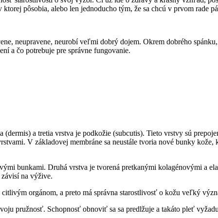
torej pôsobia, alebo len jednoducho tým, že sa chcú v prvom rade páč
avene, neupravene, neurobí veľmi dobrý dojem. Okrem dobrého spánku, s
žení a čo potrebuje pre správne fungovanie.
 (dermis) a tretia vrstva je podkožie (subcutis). Tieto vrstvy sú prepo
vrstvami. V základovej membráne sa neustále tvoria nové bunky kože, k
ovými bunkami. Druhá vrstva je tvorená pretkanými kolagénovými a ela
závisí na výžive.
i citlivým orgánom, a preto má správna starostlivosť o kožu veľký význ
ju pružnosť. Schopnosť obnoviť sa sa predlžuje a takáto pleť vyžaduje