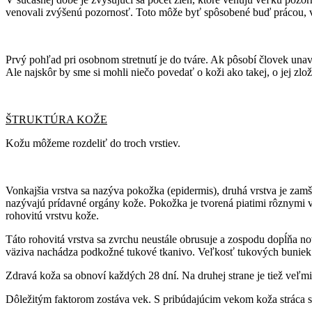
venovali zvýšenú pozornosť. Toto môže byť spôsobené buď prácou, v k
Prvý pohľad pri osobnom stretnutí je do tváre. Ak pôsobí človek un
Ale najskôr by sme si mohli niečo povedať o koži ako takej, o jej zlo
ŠTRUKTÚRA KOŽE
Kožu môžeme rozdeliť do troch vrstiev.
Vonkajšia vrstva sa nazýva pokožka (epidermis), druhá vrstva je zamša
nazývajú prídavné orgány kože. Pokožka je tvorená piatimi rôznymi 
rohovitú vrstvu kože.
Táto rohovitá vrstva sa zvrchu neustále obrusuje a zospodu dopĺňa n
väziva nachádza podkožné tukové tkanivo. Veľkosť tukových buniek 
Zdravá koža sa obnoví každých 28 dní. Na druhej strane je tiež veľm
Dôležitým faktorom zostáva vek. S pribúdajúcim vekom koža stráca svo