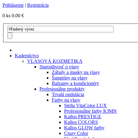
Prihlásenie
|
Registrácia
0 ks
0.00 €
Kaderníctvo
VLASOVÁ KOZMETIKA
Starostlivosť o vlasy
Zábaly a masky na vlasy
Šampóny na vlasy
Balzamy a kondicionéry
Profesionálne produkty
Trvalá ondulácia
Farby na vlasy
Stella VitaColor LUX
Profesionálne farby KJMN
Kallos PRESTIGE
Kallos COLORS
Kallos GLOW farby
Crazy Color