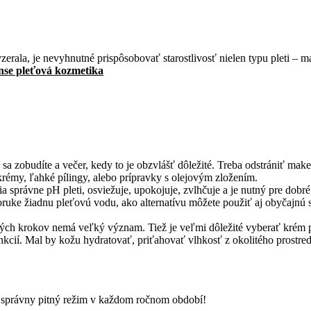
erala, je nevyhnutné prispôsobovať starostlivosť nielen typu pleti – mas
nse pleťová kozmetika
 sa zobudíte a večer, kedy to je obzvlášť dôležité. Treba odstrániť mak
rémy, ľahké pílingy, alebo prípravky s olejovým zložením.
cia správne pH pleti, osviežuje, upokojuje, zvlhčuje a je nutný pre d
 poruke žiadnu pleťovú vodu, ako alternatívu môžete použiť aj obyčajn
došlých krokov nemá veľký význam. Tiež je veľmi dôležité vyberať krém
cií. Mal by kožu hydratovať, priťahovať vlhkosť z okolitého prostred
ať správny pitný režim v každom ročnom období!