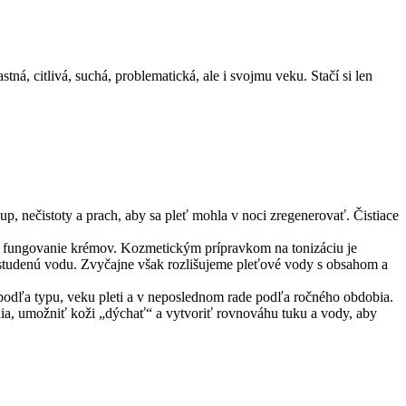
tná, citlivá, suchá, problematická, ale i svojmu veku. Stačí si len
eup, nečistoty a prach, aby sa pleť mohla v noci zregenerovať. Čistiace
obré fungovanie krémov. Kozmetickým prípravkom na tonizáciu je
ú studenú vodu. Zvyčajne však rozlišujeme pleťové vody s obsahom a
 podľa typu, veku pleti a v neposlednom rade podľa ročného obdobia.
ia, umožniť koži „dýchať“ a vytvoriť rovnováhu tuku a vody, aby