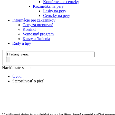
Kontúrovacie ceruzky
Kozmetika na pery
Lesky na pery
Ceruzky na pery
Informácie pre zákazníkov
Ceny za prepravné
Kontakt
Vernostný program
Kurzy a školenia
Rady a tipy
Nachádzate sa tu:
Úvod
Starostlivosť o pleť
V súčasnej dobe je zvyšujúci sa počet žien, ktoré venujú veľkú pozor