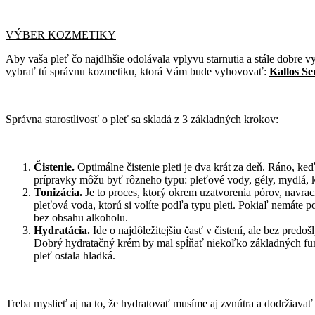
VÝBER KOZMETIKY
Aby vaša pleť čo najdlhšie odolávala vplyvu starnutia a stále dobre vyz
vybrať tú správnu kozmetiku, ktorá Vám bude vyhovovať:
Kallos Se
Správna starostlivosť o pleť sa skladá z
3 základných krokov
:
Čistenie.
Optimálne čistenie pleti je dva krát za deň. Ráno, keď
prípravky môžu byť rôzneho typu: pleťové vody, gély, mydlá, k
Tonizácia.
Je to proces, ktorý okrem uzatvorenia pórov, navra
pleťová voda, ktorú si volíte podľa typu pleti. Pokiaľ nemáte
bez obsahu alkoholu.
Hydratácia.
Ide o najdôležitejšiu časť v čistení, ale bez pre
Dobrý hydratačný krém by mal spĺňať niekoľko základných funk
pleť ostala hladká.
Treba myslieť aj na to, že hydratovať musíme aj zvnútra a dodržiav